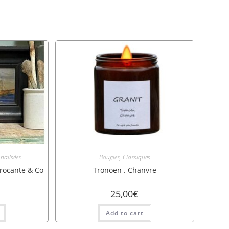
nalisées
Bougies
,
Classiques
Brocante & Co
Tronoën . Chanvre
25,00
€
Add to cart