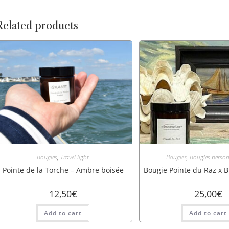
Related products
Bougies
,
Travel light
Bougies
,
Bougies person
Pointe de la Torche – Ambre boisée
Bougie Pointe du Raz x 
12,50
€
25,00
€
Add to cart
Add to cart