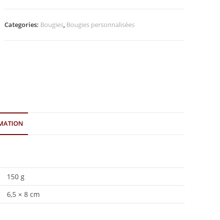
Categories:
Bougies
,
Bougies personnalisées
MATION
150 g
6,5 × 8 cm