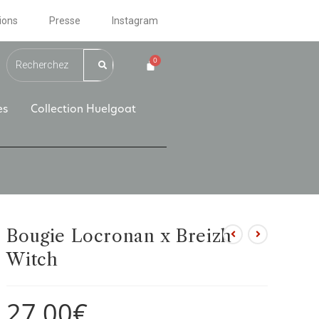
ions
Presse
Instagram
es
Collection Huelgoat
Bougie Locronan x Breizh
Witch
27,00
€