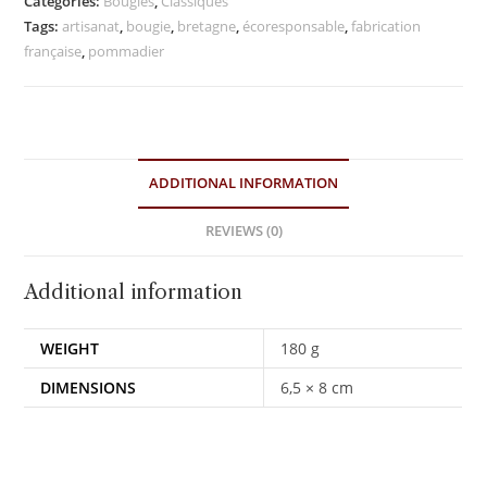
Categories:
Bougies
,
Classiques
Tags:
artisanat
,
bougie
,
bretagne
,
écoresponsable
,
fabrication
française
,
pommadier
ADDITIONAL INFORMATION
REVIEWS (0)
Additional information
WEIGHT
180 g
DIMENSIONS
6,5 × 8 cm