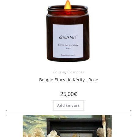
Bougies
,
Classiques
Bougie Étocs de Kérity . Rose
25,00
€
Add to cart