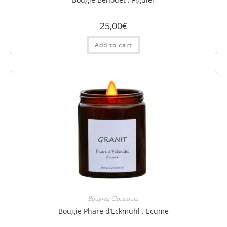
25,00
€
Add to cart
Bougies
,
Classiques
Bougie Phare d’Eckmühl . Ecume