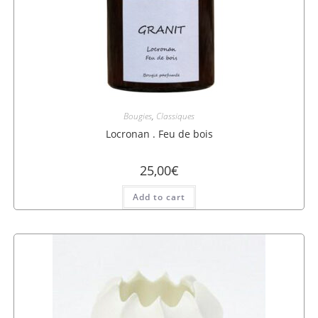
Bougies
,
Classiques
Locronan . Feu de bois
25,00
€
Add to cart