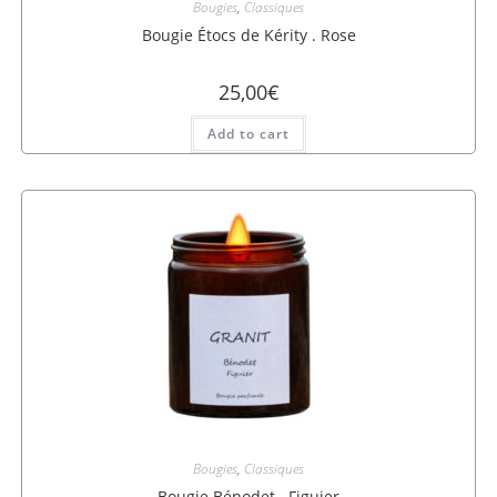
Bougies
,
Classiques
Bougie Étocs de Kérity . Rose
25,00
€
Add to cart
Bougies
,
Classiques
Bougie Bénodet . Figuier