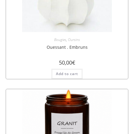
Bougies
,
Oursins
Ouessant . Embruns
50,00
€
Add to cart