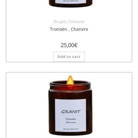
Bougies
,
Classiques
Tronoën . Chanvre
25,00
€
Add to cart