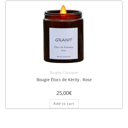
Bougies
,
Classiques
Bougie Étocs de Kérity . Rose
25,00
€
Add to cart